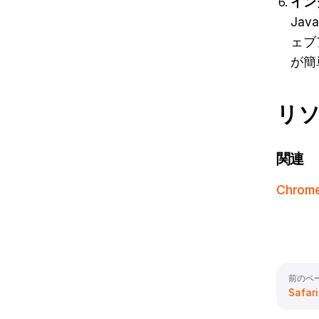
イン
Ja
ェブ
が簡
リ
関連
Chro
Pager
前のペ
Safa