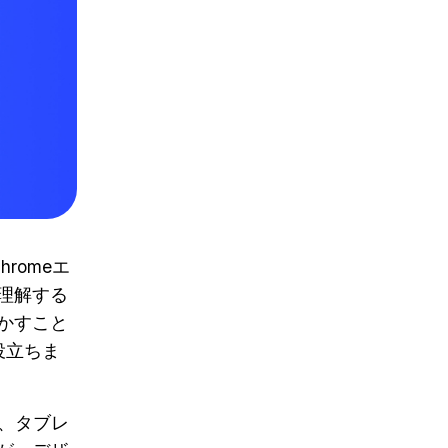
romeエ
理解する
かすこと
役立ちま
プ、タブレ