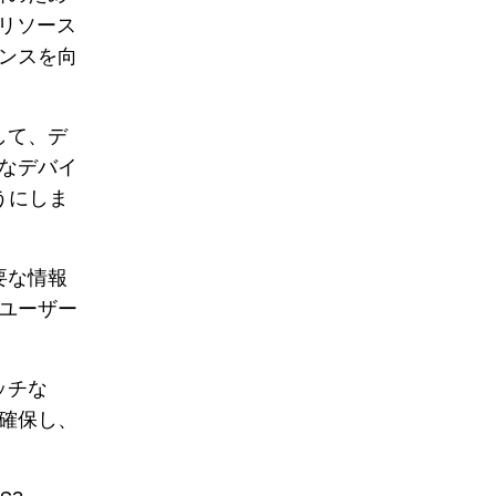
のリソース
ンスを向
して、デ
なデバイ
うにしま
要な情報
ユーザー
ッチな
確保し、