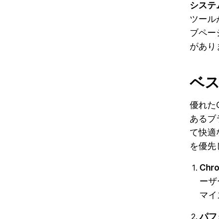
システ
ツール
ブペー
があり
ベ
優れた
あるブ
て快適
を優先
Ch
ーザ
マイ
パフ