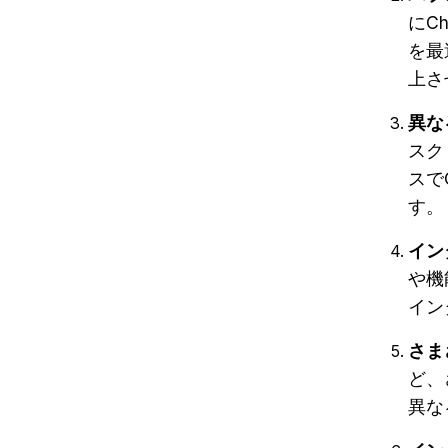
にC
を最
上さ
異な
スク
スで
す。
イン
や機
イン
さま
ど、
異な